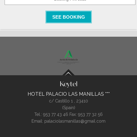
SEE BOOKING
HOTEL PALACIO LAS MANILLAS
c/ Castillo 1 ,
23410
(
Spain
)
Tel.:
953 77 43 46
Fax: 953 77 32 56
Email:
palaciolasmanillas@gmail.com