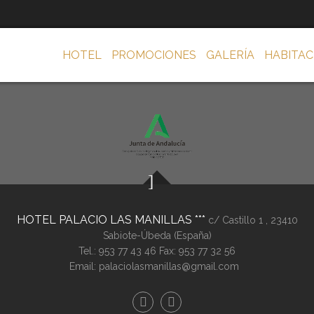
HOTEL
PROMOCIONES
GALERÍA
HABITAC
HOTEL PALACIO LAS MANILLAS
c/ Castillo 1 ,
23410
Sabiote-Úbeda (
España
)
Tel.:
953 77 43 46
Fax: 953 77 32 56
Email:
palaciolasmanillas@gmail.com