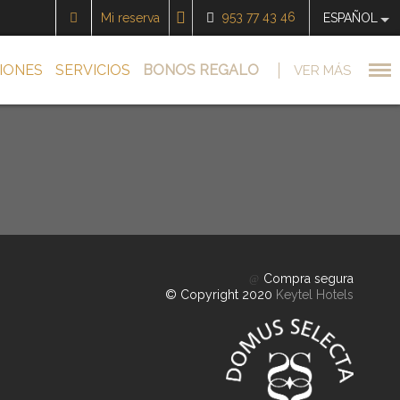
953 77 43 46
Mi reserva
ESPAÑOL
IONES
SERVICIOS
BONOS REGALO
VER MÁS
Compra segura
© Copyright 2020
Keytel Hotels