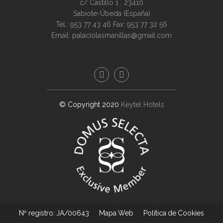
c/ Castillo 1 ,
23410
Sabiote-Úbeda (
España
)
Tel.:
953 77 43 46
Fax: 953 77 32 56
Email:
palaciolasmanillas@gmail.com
© Copyright 2020
Keytel Hotels
Nº registro: JA/00643
Mapa Web
Política de Cookies