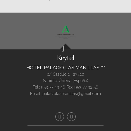
HOTEL PALACIO LAS MANILLAS
c/ Castillo 1 ,
23410
Sabiote-Úbeda (
España
)
Tel.:
953 77 43 46
Fax: 953 77 32 56
Email:
palaciolasmanillas@gmail.com